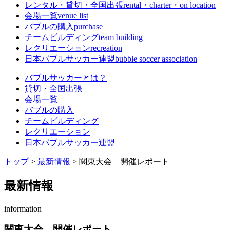
レンタル・貸切・全国出張
rental・charter・on location
会場一覧
venue list
バブルの購入
purchase
チームビルディング
team building
レクリエーション
recreation
日本バブルサッカー連盟
bubble soccer association
バブルサッカーとは？
貸切・全国出張
会場一覧
バブルの購入
チームビルディング
レクリエーション
日本バブルサッカー連盟
トップ
>
最新情報
>
関東大会 開催レポート
最新情報
information
関東大会 開催レポート