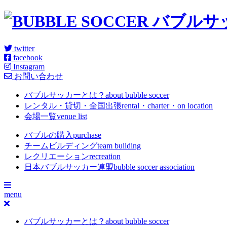
twitter
facebook
Instagram
お問い合わせ
バブルサッカーとは？
about bubble soccer
レンタル・貸切・全国出張
rental・charter・on location
会場一覧
venue list
バブルの購入
purchase
チームビルディング
team building
レクリエーション
recreation
日本バブルサッカー連盟
bubble soccer association
menu
バブルサッカーとは？
about bubble soccer