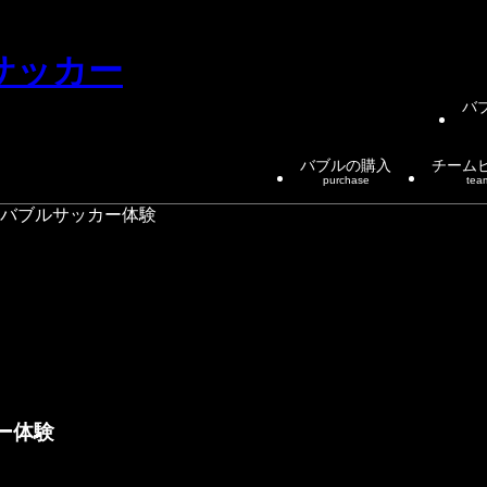
バ
バブルの購入
チーム
purchase
tea
】バブルサッカー体験
ー体験