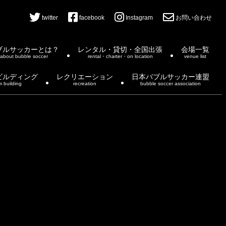
twitter
facebook
Instagram
お問い合わせ
ブルサッカーとは？
レンタル・貸切・全国出張
会場一覧
about bubble soccer
rental・charter・on location
venue list
ビルディング
レクリエーション
日本バブルサッカー連盟
m building
recreation
bubble soccer association